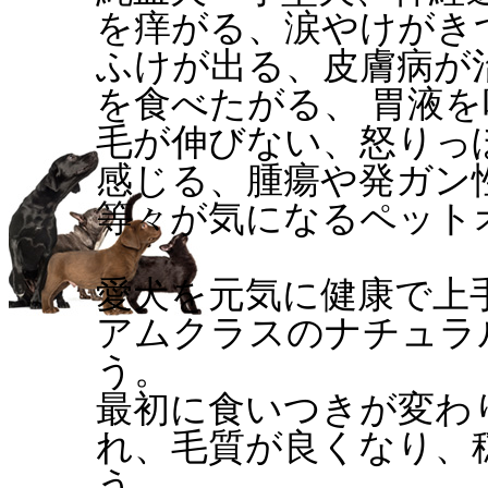
を痒がる、涙やけがき
ふけが出る、皮膚病が
を食べたがる、 胃液
毛が伸びない、怒りっ
感じる、腫瘍や発ガン
等々が気になるペット
愛犬を元気に健康で上
アムクラスのナチュラ
う。
最初に食いつきが変わ
れ、毛質が良くなり、
う。